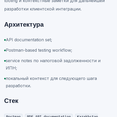
tooling и контекстные заметки для дальнейшей
разработки клиентской интеграции.
Архитектура
API documentation set;
Postman-based testing workflow;
service notes по налоговой задолженности и
ИПН;
локальный контекст для следующего шага
разработки.
Стек
,
,
Postman
PDF API documentation
Kazakhstan