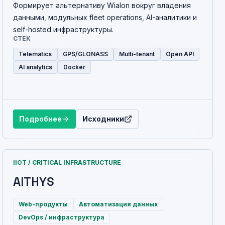
Формирует альтернативу Wialon вокруг владения
данными, модульных fleet operations, AI-аналитики и
self-hosted инфраструктуры.
СТЕК
Telematics
GPS/GLONASS
Multi-tenant
Open API
AI analytics
Docker
Подробнее
Исходники
IIOT / CRITICAL INFRASTRUCTURE
AITHYS
Web-продукты
Автоматизация данных
DevOps / инфраструктура