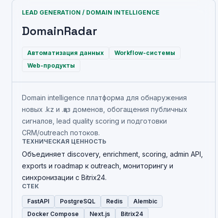
LEAD GENERATION / DOMAIN INTELLIGENCE
DomainRadar
Автоматизация данных
Workflow-системы
Web-продукты
Domain intelligence платформа для обнаружения
новых .kz и .қаз доменов, обогащения публичных
сигналов, lead quality scoring и подготовки
CRM/outreach потоков.
ТЕХНИЧЕСКАЯ ЦЕННОСТЬ
Объединяет discovery, enrichment, scoring, admin API,
exports и roadmap к outreach, мониторингу и
синхронизации с Bitrix24.
СТЕК
FastAPI
PostgreSQL
Redis
Alembic
Docker Compose
Next.js
Bitrix24