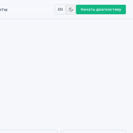
кты
EN
Начать диагностику