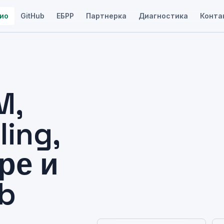
ио
GitHub
ЕБРР
Партнерка
Диагностика
Конта
M,
ling,
ре и
b