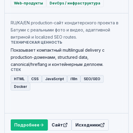
Web-продукты
DevOps / инфраструктура
RU/KA/EN production-сайт кондитерского проекта в
Батуми с реальными фото и видео, адаптивной
витриной и localized SEO routes.
ТЕХНИЧЕСКАЯ ЦЕННОСТЬ
Показывает компактный multilingual delivery с
production-доменами, structured data,
canonical/hreflang и контейнерным деплоем.
СТЕК
HTML
CSS
JavaScript
i18n
SEO/GEO
Docker
Подробнее
Сайт
Исходники