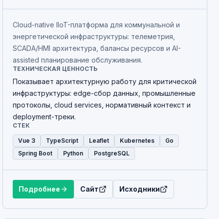
Cloud-native IIoT-платформа для коммунальной и
энергетической инфраструктуры: телеметрия,
SCADA/HMI архитектура, балансы ресурсов и AI-
assisted планирование обслуживания.
ТЕХНИЧЕСКАЯ ЦЕННОСТЬ
Показывает архитектурную работу для критической
инфраструктуры: edge-сбор данных, промышленные
протоколы, cloud services, нормативный контекст и
deployment-треки.
СТЕК
Vue 3
TypeScript
Leaflet
Kubernetes
Go
Spring Boot
Python
PostgreSQL
Подробнее
Сайт
Исходники