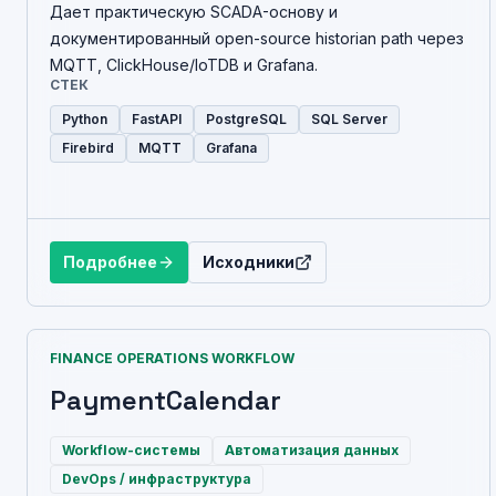
Дает практическую SCADA-основу и
документированный open-source historian path через
MQTT, ClickHouse/IoTDB и Grafana.
СТЕК
Python
FastAPI
PostgreSQL
SQL Server
Firebird
MQTT
Grafana
Подробнее
Исходники
FINANCE OPERATIONS WORKFLOW
PaymentCalendar
Workflow-системы
Автоматизация данных
DevOps / инфраструктура