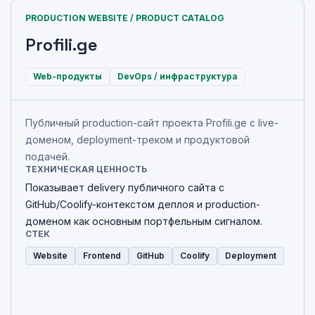
PRODUCTION WEBSITE / PRODUCT CATALOG
Profili.ge
Web-продукты
DevOps / инфраструктура
Публичный production-сайт проекта Profili.ge с live-
доменом, deployment-треком и продуктовой
подачей.
ТЕХНИЧЕСКАЯ ЦЕННОСТЬ
Показывает delivery публичного сайта с
GitHub/Coolify-контекстом деплоя и production-
доменом как основным портфельным сигналом.
СТЕК
Website
Frontend
GitHub
Coolify
Deployment