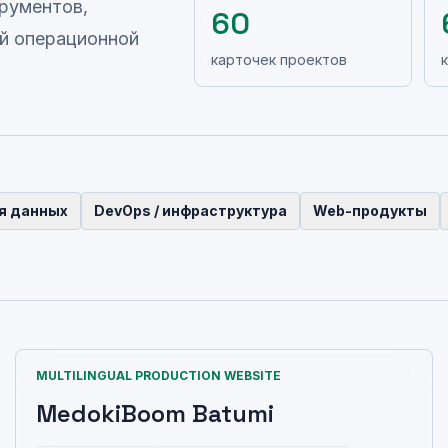
трументов,
60
ой операционной
карточек проектов
я данных
DevOps / инфраструктура
Web-продукты
MULTILINGUAL PRODUCTION WEBSITE
MedokiBoom Batumi