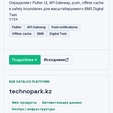
Определяет Flutter UI, API Gateway, push, offline cache
и safety boundaries для масштабируемого BMS Digital
Twin.
СТЕК
Flutter
API Gateway
Push notifications
Offline cache
BMS
Digital Twin
Подробнее
Исходники
B2B CATALOG PLATFORM
technopark.kz
Web-продукты
Автоматизация данных
DevOps / инфраструктура