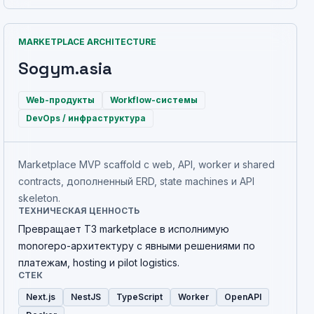
MARKETPLACE ARCHITECTURE
Sogym.asia
Web-продукты
Workflow-системы
DevOps / инфраструктура
Marketplace MVP scaffold с web, API, worker и shared
contracts, дополненный ERD, state machines и API
skeleton.
ТЕХНИЧЕСКАЯ ЦЕННОСТЬ
Превращает ТЗ marketplace в исполнимую
monorepo-архитектуру с явными решениями по
платежам, hosting и pilot logistics.
СТЕК
Next.js
NestJS
TypeScript
Worker
OpenAPI