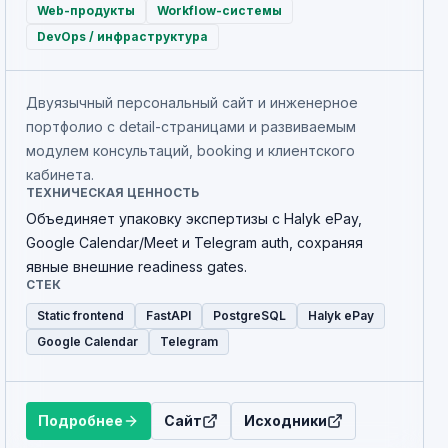
Web-продукты
Workflow-системы
DevOps / инфраструктура
Двуязычный персональный сайт и инженерное
портфолио с detail-страницами и развиваемым
модулем консультаций, booking и клиентского
кабинета.
ТЕХНИЧЕСКАЯ ЦЕННОСТЬ
Объединяет упаковку экспертизы с Halyk ePay,
Google Calendar/Meet и Telegram auth, сохраняя
явные внешние readiness gates.
СТЕК
Static frontend
FastAPI
PostgreSQL
Halyk ePay
Google Calendar
Telegram
Подробнее
Сайт
Исходники