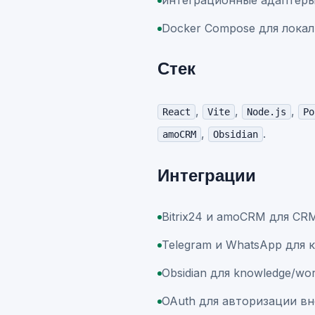
интеграционные адаптеры д
Docker Compose для локал
Стек
,
,
,
React
Vite
Node.js
Po
,
.
amoCRM
Obsidian
Интеграции
Bitrix24 и amoCRM для CR
Telegram и WhatsApp для 
Obsidian для knowledge/wor
OAuth для авторизации в