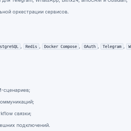
ля Telegram, WhatsApp, Bitrix24, amoCRM и Obsidian;
ьной оркестрации сервисов.
,
,
,
,
,
stgreSQL
Redis
Docker Compose
OAuth
Telegram
W
M-сценариев;
коммуникаций;
kflow связки;
нешних подключений.