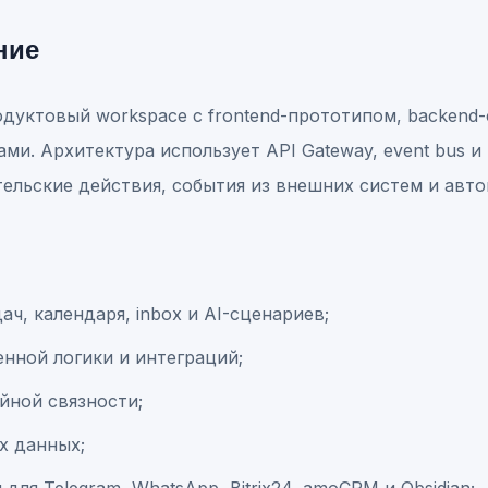
ние
одуктовый workspace с frontend-прототипом, backend
и. Архитектура использует API Gateway, event bus и
тельские действия, события из внешних систем и авт
дач, календаря, inbox и AI-сценариев;
енной логики и интеграций;
ийной связности;
х данных;