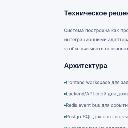
Техническое реше
Система построена как пр
интеграционными адаптерам
чтобы связывать пользова
Архитектура
frontend workspace для за
backend/API слой для дом
Redis event bus для событ
PostgreSQL для постоянны