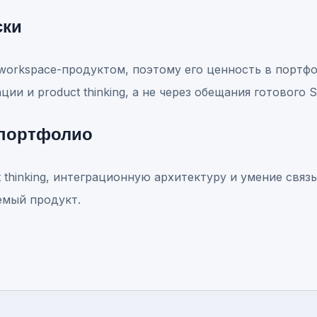
ски
workspace-продуктом, поэтому его ценность в портф
ции и product thinking, а не через обещания готового S
 портфолио
 thinking, интеграционную архитектуру и умение связ
емый продукт.