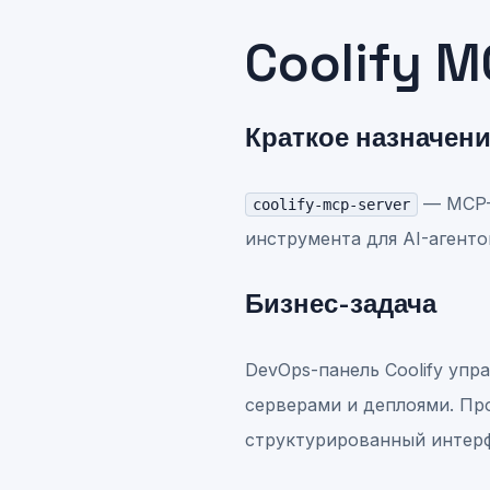
Coolify M
Краткое назначен
— MCP-с
coolify-mcp-server
инструмента для AI-агенто
Бизнес-задача
DevOps-панель Coolify уп
серверами и деплоями. Про
структурированный интерф