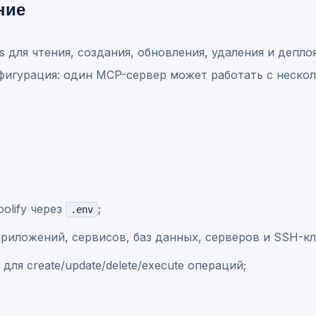
ние
 для чтения, создания, обновления, удаления и деплоя
фигурация: один MCP-сервер может работать с нескол
olify через
;
.env
 приложений, сервисов, баз данных, серверов и SSH-к
для create/update/delete/execute операций;