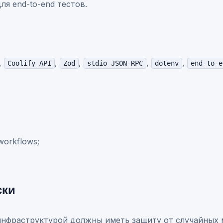
 для end-to-end тестов.
,
,
,
,
,
Coolify API
Zod
stdio JSON-RPC
dotenv
end-to-e
workflows;
ски
нфраструктурой должны иметь защиту от случайных 