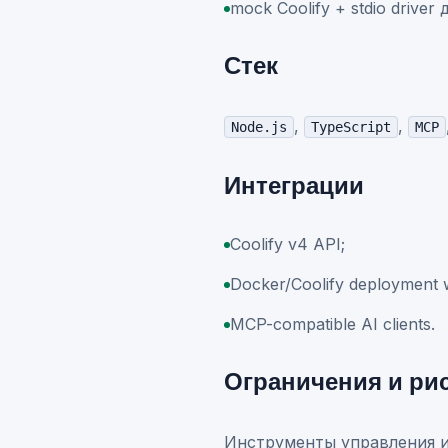
mock Coolify + stdio driver
Стек
,
,
Node.js
TypeScript
MCP
Интеграции
Coolify v4 API;
Docker/Coolify deployment 
MCP-compatible AI clients.
Ограничения и ри
Инструменты управления и