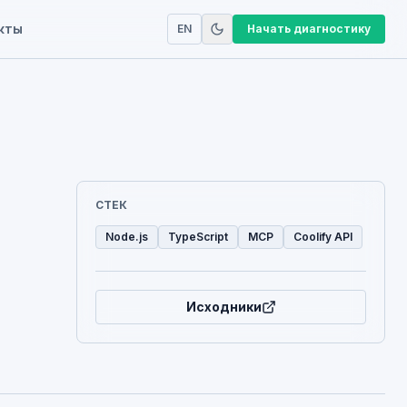
кты
EN
Начать диагностику
СТЕК
Node.js
TypeScript
MCP
Coolify API
Исходники