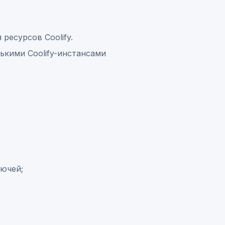
 ресурсов Coolify.
ькими Coolify-инстансами
лючей;