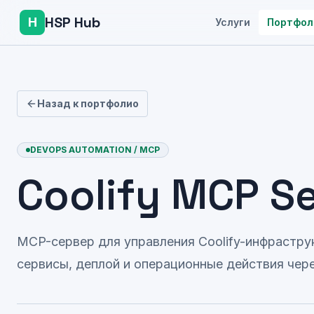
HSP Hub
H
Услуги
Портфол
Назад к портфолио
DEVOPS AUTOMATION / MCP
Coolify MCP Se
MCP-сервер для управления Coolify-инфраструк
сервисы, деплой и операционные действия через 