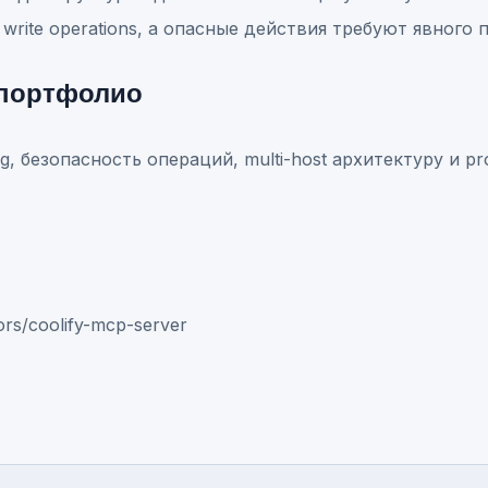
и write operations, а опасные действия требуют явного
 портфолио
ing, безопасность операций, multi-host архитектуру и p
ors/coolify-mcp-server