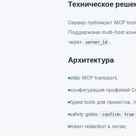
Техническое реше
Сервер публикует MCP tools
Поддержана multi-host кон
через
.
server_id
Архитектура
stdio MCP transport;
конфигурация профилей Co
typed tools для проектов,
safety gates:
confirm: true
token redaction в логах;