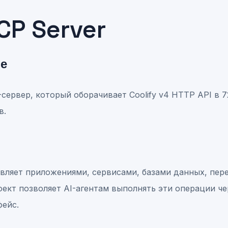
CP Server
ие
ервер, который оборачивает Coolify v4 HTTP API в 
в.
равляет приложениями, сервисами, базами данных, пе
ект позволяет AI-агентам выполнять эти операции че
ейс.