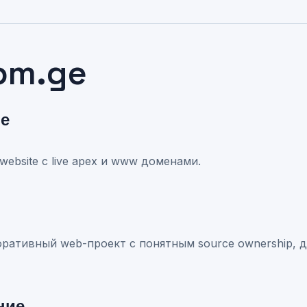
om.ge
ие
 website с live apex и www доменами.
ративный web-проект с понятным source ownership, д
ние