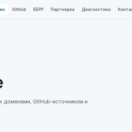
ио
GitHub
ЕБРР
Партнерка
Диагностика
Конта
e
ww доменами, GitHub-источником и