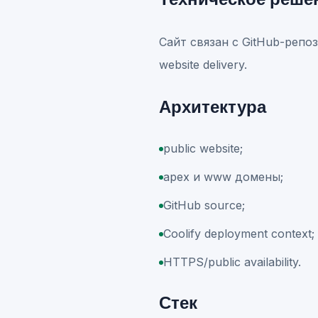
Сайт связан с GitHub-репоз
website delivery.
Архитектура
public website;
apex и www домены;
GitHub source;
Coolify deployment context;
HTTPS/public availability.
Стек