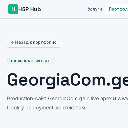
HSP Hub
H
Услуги
Портфол
Назад к портфолио
CORPORATE WEBSITE
GeorgiaCom.g
Production-сайт GeorgiaCom.ge с live apex и w
Coolify deployment-контекстом.