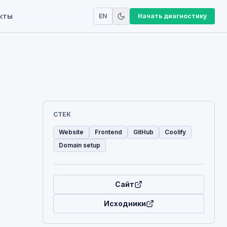
кты
EN
Начать диагностику
СТЕК
Website
Frontend
GitHub
Coolify
Domain setup
Сайт
Исходники