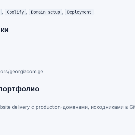
,
,
,
.
Coolify
Domain setup
Deployment
ики
Bors/georgiacom.ge
 портфолио
site delivery с production-доменами, исходниками в Gi