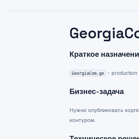
GeorgiaC
Краткое назначен
- production
GeorgiaCom.ge
Бизнес-задача
Нужно опубликовать корпо
контуром.
Техническое реше