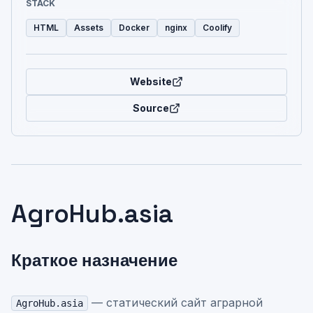
STACK
HTML
Assets
Docker
nginx
Coolify
Website
Source
AgroHub.asia
Краткое назначение
— статический сайт аграрной
AgroHub.asia