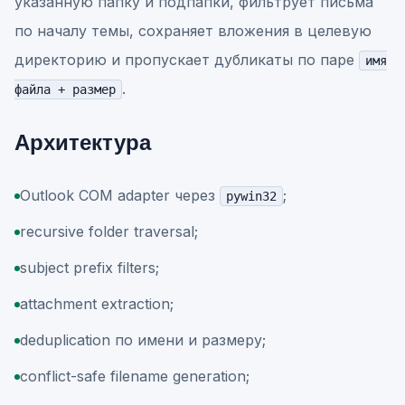
указанную папку и подпапки, фильтрует письма
по началу темы, сохраняет вложения в целевую
директорию и пропускает дубликаты по паре
имя
.
файла + размер
Архитектура
Outlook COM adapter через
;
pywin32
recursive folder traversal;
subject prefix filters;
attachment extraction;
deduplication по имени и размеру;
conflict-safe filename generation;