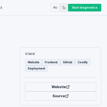
ct
RU
Start diagnostics
STACK
Website
Frontend
GitHub
Coolify
Deployment
Website
Source