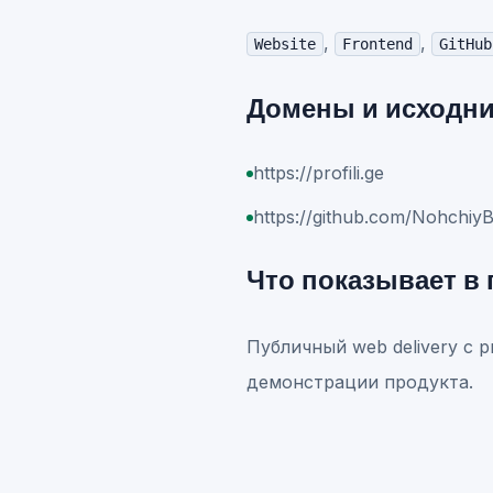
,
,
Website
Frontend
GitHub
Домены и исходн
https://profili.ge
https://github.com/NohchiyBo
Что показывает в
Публичный web delivery с p
демонстрации продукта.