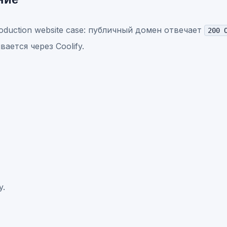
oduction website case: публичный домен отвечает
200 
ается через Coolify.
y.