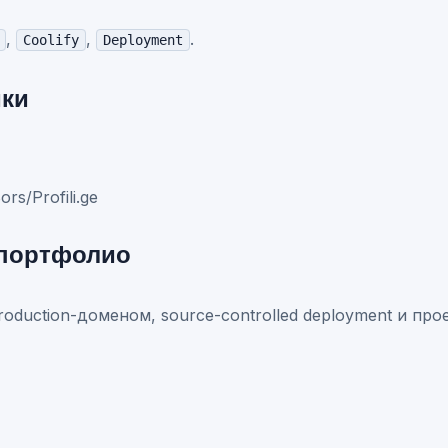
,
,
.
Coolify
Deployment
ики
rs/Profili.ge
 портфолио
roduction-доменом, source-controlled deployment и пр