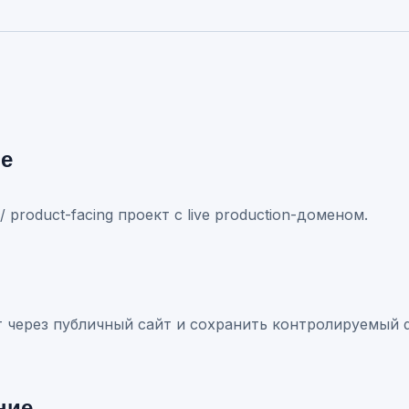
ие
 / product-facing проект с live production-доменом.
 через публичный сайт и сохранить контролируемый d
ние